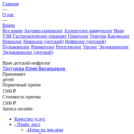
Главная
—
О нас
—
Врачи
Все врачи
Акушер-гинеколог
Аллерголог-иммунолог
Врач
УЗИ
Гастроэнтеролог-терапевт
Гематолог
Генетик
Кардиолог
Невролог
Невролог (детский)
Нефролог (детский)
Пульмонолог
Ревматолог
Рентгенолог
Уролог
Эндокринолог
Эндокринолог (детский)
Врач детский-нефролог
Трутнева Юлия Васильевна
Принимает
детей
Первичный приём
1500 ₽
Стоимость приема
1500 ₽
Запись онлайн
Качество услуг
Прайс лист
​​​​​Цены на чек-апы