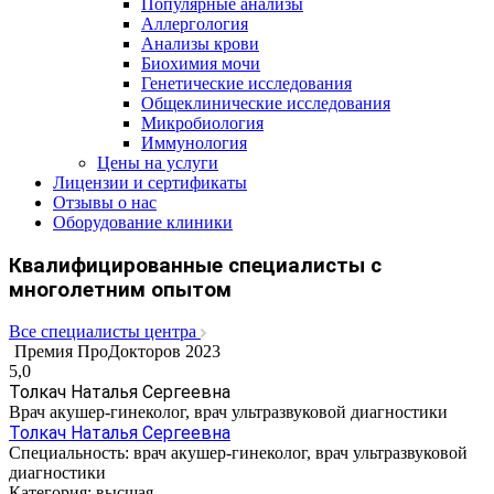
Популярные анализы
Аллергология
Анализы крови
Биохимия мочи
Генетические исследования
Общеклинические исследования
Микробиология
Иммунология
Цены на услуги
Лицензии и сертификаты
Отзывы о нас
Оборудование клиники
Квалифицированные специалисты с
многолетним опытом
Все специалисты центра
Премия ПроДокторов 2023
5,0
Толкач Наталья Сергеевна
Врач акушер-гинеколог, врач ультразвуковой диагностики
Толкач Наталья Сергеевна
Специальность:
врач акушер-гинеколог, врач ультразвуковой
диагностики
Категория:
высшая