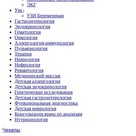
ЭКГ
Узи
УЗИ Беременным
Гастроэнтерология
Эндокринология
Гематология
Онкология
Аллергология-иммунология
Пульмонология
Терапия
Неврология
Нефрология
Ревматология
Медицинский массаж
Детская аллергология
Детская эндокринология
Генетические исследования
Детская гастроэнтерология
Функциональная диагностика
Детская неврология
Консультация врача по анализам
Нутрициология
Чекапы