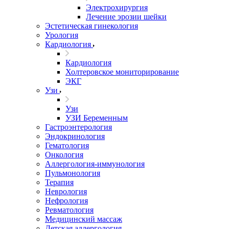
Электрохирургия
Лечение эрозии шейки
Эстетическая гинекология
Урология
Кардиология
Кардиология
Холтеровское мониторирование
ЭКГ
Узи
Узи
УЗИ Беременным
Гастроэнтерология
Эндокринология
Гематология
Онкология
Аллергология-иммунология
Пульмонология
Терапия
Неврология
Нефрология
Ревматология
Медицинский массаж
Детская аллергология