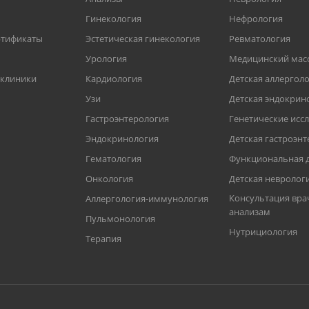
Гинекология
Нефрология
ртификаты
Эстетическая гинекология
Ревматология
Урология
Медицинский мас
 клиники
Кардиология
Детская аллергол
Узи
Детская эндокрин
Гастроэнтерология
Генетические исс
Эндокринология
Детская гастроэн
Гематология
Функциональная д
Онкология
Детская невролог
Консультация вра
Аллергология-иммунология
анализам
Пульмонология
Нутрициология
Терапия