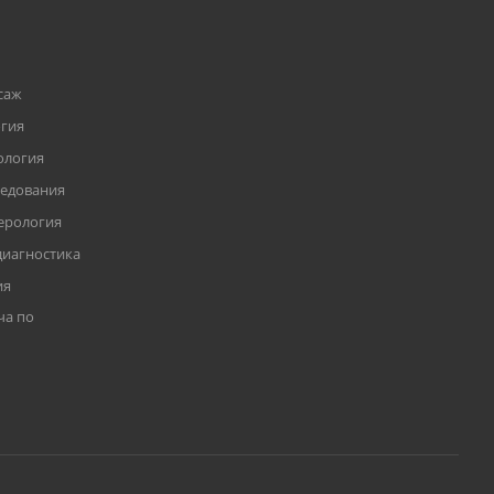
саж
огия
ология
ледования
терология
иагностика
ия
ча по