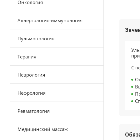
Онкология
Аллергология-иммунология
Заче
Пульмонология
Уль
при
Терапия
С п
Неврология
О
В
Нефрология
П
С
Ревматология
Медицинский массаж
Обяз