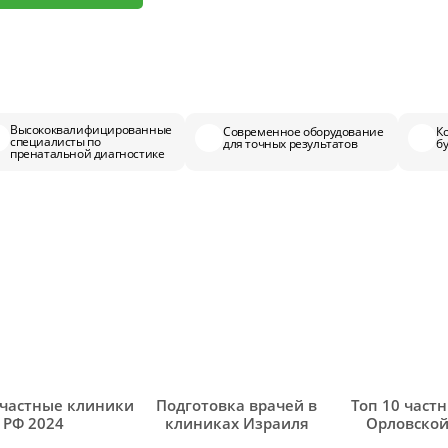
Высококвалифицированные
Современное оборудование
К
специалисты по
для точных результатов
б
пренатальной диагностике
частные клиники
Подготовка врачей в
Топ 10 част
РФ 2024
клиниках Израиля
Орловской