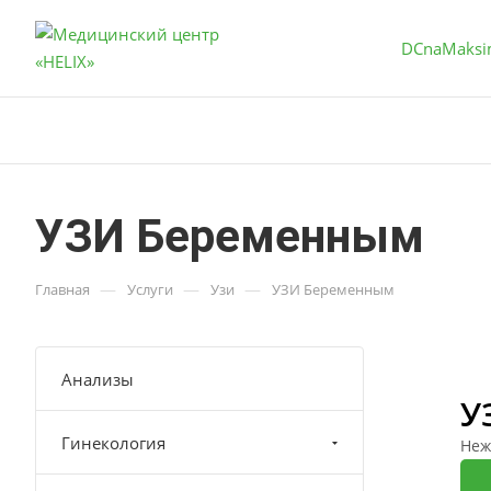
DCnaMaksi
УЗИ Беременным
—
—
—
Главная
Услуги
Узи
УЗИ Беременным
Анализы
У
Гинекология
Неж