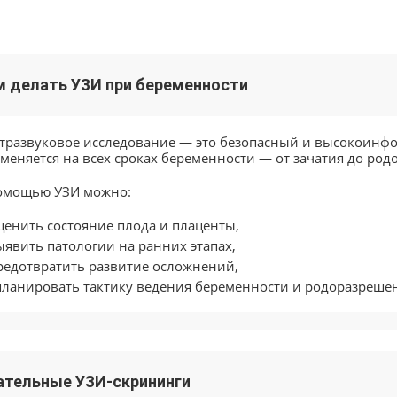
м делать УЗИ при беременности
тразвуковое исследование — это безопасный и высокоинф
меняется на всех сроках беременности — от зачатия до родо
омощью УЗИ можно:
ценить состояние плода и плаценты,
ыявить патологии на ранних этапах,
редотвратить развитие осложнений,
планировать тактику ведения беременности и родоразреше
ательные УЗИ-скрининги