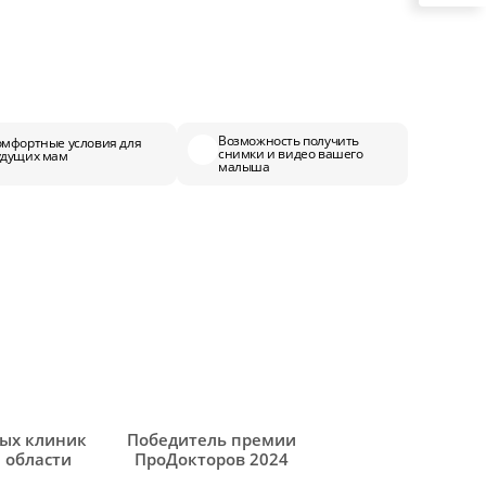
Возможность получить
омфортные условия для
снимки и видео вашего
удущих мам
малыша
ных клиник
Победитель премии
 области
ПроДокторов 2024