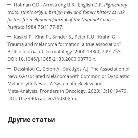
Holman C.D., Armstrong B.K., English D.R.
Pigmentary
traits, ethnic origin, benign nevi and family history as risk
factors for melanoma.
Journal of the National Cancer
Institute
1984;76(1):77‑87.
Kaskel P., Kind P., Sander S., Peter R.U., Krahn G.
Trauma and melanoma formation: a true association?
British Journal of Dermatology. 2000;143(4):749–753.
DOI: 10.1046/j.1365‑2133.2000.03770.x.
Dessinioti C., Befon A., Stratigos A.J. The Association of
Nevus‑Associated Melanoma with Common or Dysplastic
Melanocytic Nevus: A Systematic Review and
Meta‑Analysis. Frontiers in Oncology. 2023;13:1019479.
DOI: 10.3390/cancers15030856.
Другие статьи