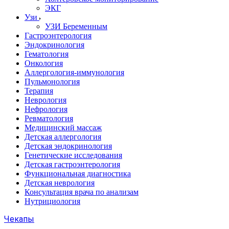
ЭКГ
Узи
УЗИ Беременным
Гастроэнтерология
Эндокринология
Гематология
Онкология
Аллергология-иммунология
Пульмонология
Терапия
Неврология
Нефрология
Ревматология
Медицинский массаж
Детская аллергология
Детская эндокринология
Генетические исследования
Детская гастроэнтерология
Функциональная диагностика
Детская неврология
Консультация врача по анализам
Нутрициология
Чекапы