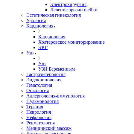
Электрохирургия
Лечение эрозии шейки
Эстетическая гинекология
Урология
Кардиология
Кардиология
Холтеровское мониторирование
ЭКГ
Узи
Узи
УЗИ Беременным
Гастроэнтерология
Эндокринология
Гематология
Онкология
Аллергология-иммунология
Пульмонология
Терапия
Неврология
Нефрология
Ревматология
Медицинский массаж
Детская аллергология