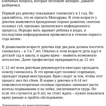
ключевых вопроса, которые беспокоят женщин. Давайте
разберемся.
Первый раз девочку показывают гинекологу в 1 год. Не
удивляйтесь, это не прихоть Минздрава. В этом возрасте у
девочек выявляются врожденные пороки развития, синехии
половых губ, признаки хронического инфекционного
процесса. Нередко мать заражает ребенка в родах, и
последствия инфицирования проявляются в течение первого
года жизни.
В дошкольном возрасте девочка еще два раза должна посетить
гинеколога – в 3 и 7 лет. Обычно в этом возрасте дети идут в
детский сад и школу, и задача врача – выявить возможную
патологию. Далее профосмотры прекращаются до 12 лет.
С 12 лет всем девочкам рекомендуется ежегодно проходить
осмотр гинеколога. В это время идет половое созревание,
приходит первая менструация. Врач следит за тем, чтобы этот
процесс шел без сбоев. В норме у девочки в 8-14 лет
появляются вторичные половые признаки: начинают расти
волосы подмышками и на лобке, увеличивается грудь. Но
если это случается до 8 лет, не стоит ждать – нужно показаться
врачу раньше и пройти обследование.
Запишитесь на консультацию