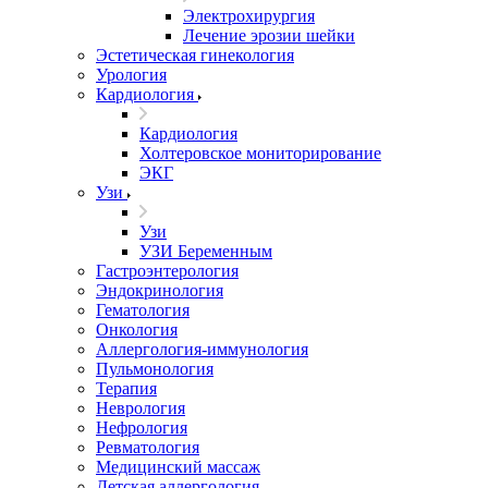
Электрохирургия
Лечение эрозии шейки
Эстетическая гинекология
Урология
Кардиология
Кардиология
Холтеровское мониторирование
ЭКГ
Узи
Узи
УЗИ Беременным
Гастроэнтерология
Эндокринология
Гематология
Онкология
Аллергология-иммунология
Пульмонология
Терапия
Неврология
Нефрология
Ревматология
Медицинский массаж
Детская аллергология