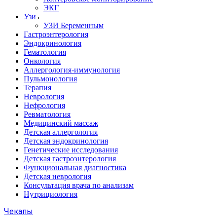
ЭКГ
Узи
УЗИ Беременным
Гастроэнтерология
Эндокринология
Гематология
Онкология
Аллергология-иммунология
Пульмонология
Терапия
Неврология
Нефрология
Ревматология
Медицинский массаж
Детская аллергология
Детская эндокринология
Генетические исследования
Детская гастроэнтерология
Функциональная диагностика
Детская неврология
Консультация врача по анализам
Нутрициология
Чекапы