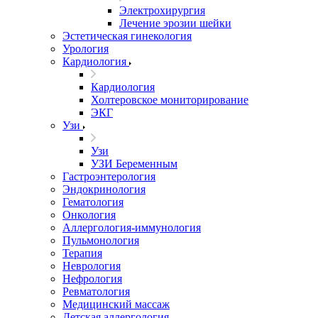
Электрохирургия
Лечение эрозии шейки
Эстетическая гинекология
Урология
Кардиология
Кардиология
Холтеровское мониторирование
ЭКГ
Узи
Узи
УЗИ Беременным
Гастроэнтерология
Эндокринология
Гематология
Онкология
Аллергология-иммунология
Пульмонология
Терапия
Неврология
Нефрология
Ревматология
Медицинский массаж
Детская аллергология