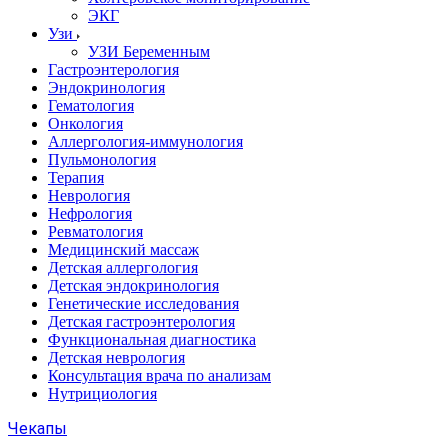
ЭКГ
Узи
УЗИ Беременным
Гастроэнтерология
Эндокринология
Гематология
Онкология
Аллергология-иммунология
Пульмонология
Терапия
Неврология
Нефрология
Ревматология
Медицинский массаж
Детская аллергология
Детская эндокринология
Генетические исследования
Детская гастроэнтерология
Функциональная диагностика
Детская неврология
Консультация врача по анализам
Нутрициология
Чекапы