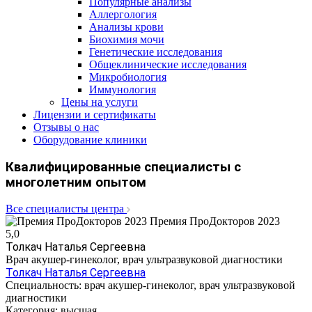
Популярные анализы
Аллергология
Анализы крови
Биохимия мочи
Генетические исследования
Общеклинические исследования
Микробиология
Иммунология
Цены на услуги
Лицензии и сертификаты
Отзывы о нас
Оборудование клиники
Квалифицированные специалисты с
многолетним опытом
Все специалисты центра
Премия ПроДокторов 2023
5,0
Толкач Наталья Сергеевна
Врач акушер-гинеколог, врач ультразвуковой диагностики
Толкач Наталья Сергеевна
Специальность:
врач акушер-гинеколог, врач ультразвуковой
диагностики
Категория:
высшая