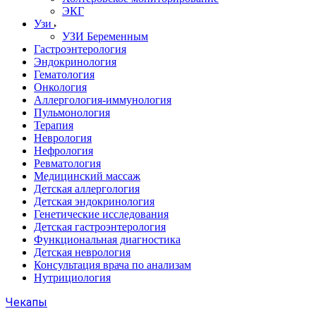
ЭКГ
Узи
УЗИ Беременным
Гастроэнтерология
Эндокринология
Гематология
Онкология
Аллергология-иммунология
Пульмонология
Терапия
Неврология
Нефрология
Ревматология
Медицинский массаж
Детская аллергология
Детская эндокринология
Генетические исследования
Детская гастроэнтерология
Функциональная диагностика
Детская неврология
Консультация врача по анализам
Нутрициология
Чекапы