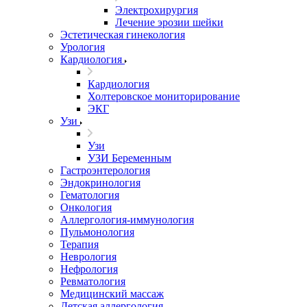
Электрохирургия
Лечение эрозии шейки
Эстетическая гинекология
Урология
Кардиология
Кардиология
Холтеровское мониторирование
ЭКГ
Узи
Узи
УЗИ Беременным
Гастроэнтерология
Эндокринология
Гематология
Онкология
Аллергология-иммунология
Пульмонология
Терапия
Неврология
Нефрология
Ревматология
Медицинский массаж
Детская аллергология